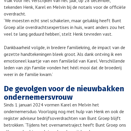
Vlak voor het verstrijken van het jaar, op 28 december,
tekenden Henk, Karel en Melvin bij de notaris voor de officiële
overdracht.
‘We moesten echt snel schakelen, maar gelukkig heeft Bunt
Groep alle overdrachtsexpertises in huis, want anders zou het
veel te lang geduurd hebben’, stelt Henk tevreden vast.
Dankbaarheid volgde, in bredere familiekring, de impact van de
gezette handtekeningen bleek groot. ‘Als dank ontving ik een
emotioneel kaartje van een familielid van Karel. Verschillende
leden van zijn familie vonden het héél mooi dat de broederij
weer in de familie kwam.’
De gevolgen voor de nieuwbakken
ondernemersvrouw
Sinds 1 januari 2024 vormen Karel en Melvin het
ondernemersduo. Voorlopig nog met hulp van Henk en ook de
register adviseur bedrijfsoverdrachten van Bunt Groep blijft
betrokken. ‘Tijdens het overnametraject heeft Bunt Groep ons