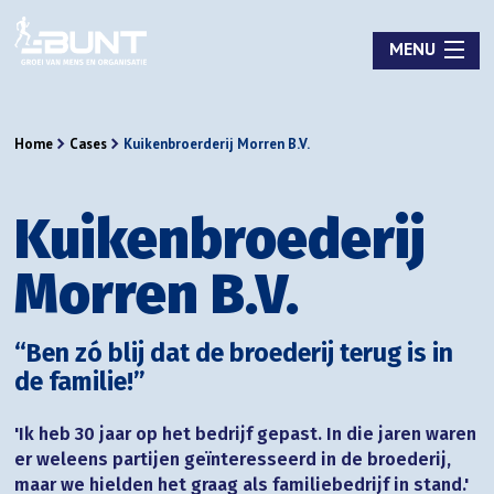
MENU
Home
Cases
Kuikenbroerderij Morren B.V.
Kuikenbroederij
Morren B.V.
“Ben zó blij dat de broederij terug is in
de familie!”
'Ik heb 30 jaar op het bedrijf gepast. In die jaren waren
er weleens partijen geïnteresseerd in de broederij,
maar we hielden het graag als familiebedrijf in stand.'