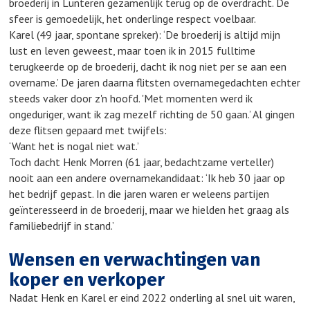
broederij in Lunteren gezamenlijk terug op de overdracht. De
sfeer is gemoedelijk, het onderlinge respect voelbaar.
Karel (49 jaar, spontane spreker): ‘De broederij is altijd mijn
lust en leven geweest, maar toen ik in 2015 fulltime
terugkeerde op de broederij, dacht ik nog niet per se aan een
overname.’ De jaren daarna flitsten overnamegedachten echter
steeds vaker door z'n hoofd. 'Met momenten werd ik
ongeduriger, want ik zag mezelf richting de 50 gaan.’ Al gingen
deze flitsen gepaard met twijfels:
‘Want het is nogal niet wat.’
Toch dacht Henk Morren (61 jaar, bedachtzame verteller)
nooit aan een andere overnamekandidaat: ‘Ik heb 30 jaar op
het bedrijf gepast. In die jaren waren er weleens partijen
geïnteresseerd in de broederij, maar we hielden het graag als
familiebedrijf in stand.’
Wensen en verwachtingen van
koper en verkoper
Nadat Henk en Karel er eind 2022 onderling al snel uit waren,