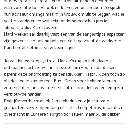
alle overdracht-gerelateerde zaken uit handen genomen,
waarvoor alle lof! En ook nu blijven ze ons helpen. Zo sprak
hun adviseur onlangs met mijn vrouw, om uit te leggen wat er
gaat veranderen en wat mijn ondernemerschap precies
inhoudt’, aldus Karel lovend.
Hard werken zal daarbij vast een van de aangestipte aspecten
zijn geweest, en ook nu belt een collega vanaf de werkvloer;
Karel moet het interview beëindigen.
Terwijl hij wegloopt, strekt Henk z’n rug en helt daarna
ontspannen achterover in z’n stoel, om voor de derde keer
tijdens deze ontmoeting te benadrukken: ‘Tsjoh, ik ben toch zó
blij dat we er samen met Bunt Groep voor hebben kunnen
zorgen dat zij het overnemen, dat de broederij weer terug is in
vertrouwde handen!’
Bedrijfsoverdrachten bij familiebedrijven zijn er in vele
gedaanten, ze verlopen lang niet altijd rimpelloos, maar deze
overdracht in Lunteren zorgt voor alleen maar blijde blikken.