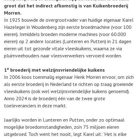
groot dat het indirect afkomstig is van Kuikenbroederij
Morren.
In 1925 bouwde de overgrootvader van huidige eigenaar Karel
Hazeleger in Woudenberg zijn eerste broedmachine (voor 100
eieren). Inmiddels broeden moderne machines (voor 60.000
eieren) op 2 andere locaties (Lunteren en Putten) in 21 dagen
eieren uit tot gezonde vitale vleeskuikens, waarna ze via
pluimveehouders naar vleesverwerkers vervoerd worden.
e
1
broederij met welzijnsvriendelijke kuikens
In 2006 koos toenmalig eigenaar Henk Morren ervoor, om zich
als eerste broederij in Nederland te richten op traag groeiende
vleeskuikens (ook wel welzijnsvriendelijke kuikens genoemd).
Anno 2024 is de broederij één van de twee grote
toeleveranciers in deze markt.
Jaarlijks worden in Lunteren en Putten, onder zo optimaal
mogelijke broedomstandigheden, zo’n 75 miljoen eieren
uitgebroed. Toch went het nooit, legt Karel uit: ‘Het is elke